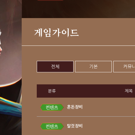
게임가이드
전체
기본
커뮤
분류
제목
혼돈장비
탈것장비