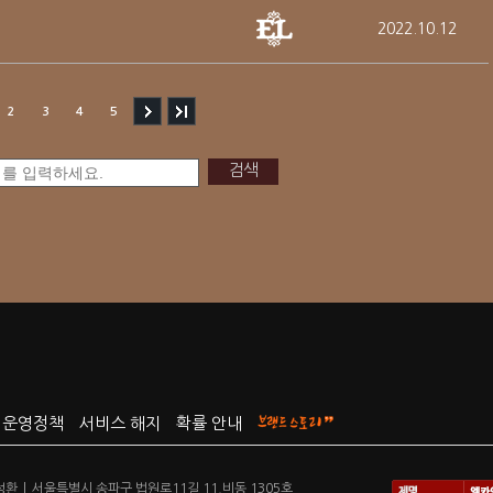
2022.10.12
2
3
4
5
검색
운영정책
서비스 해지
확률 안내
성환
|
서울특별시 송파구 법원로11길 11,비동 1305호