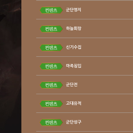
군단영지
하늘회랑
신기수집
마족침입
군단전
고대유적
군단성구